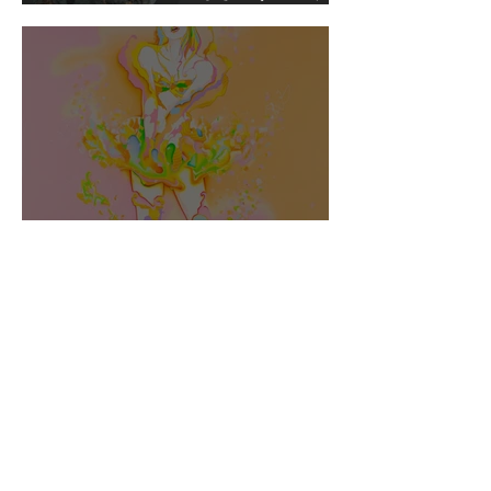
Ginza New Gallery
銀座 Whitestone Galleryに
て個展