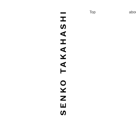
SENKO TAKAHASHI
Top
abo