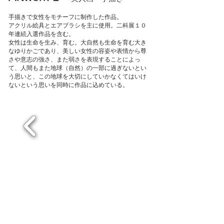
手描きで女性をモチーフに制作した作品。
アクリル絵具とエアブラシを主に使用。二科展１０
年連続入選作品を含む。
女性は生命を生み、育む。大自然も生命を育む大き
なゆりかごであり、美しい女性の容姿や表情から尊
さや意志の強さ、また弱さを表現することによっ
て、人間もまた地球（自然）の一部に過ぎないとい
う思いと、この地球を大切にしていかなくてはいけ
ないという思いを同時に作品に込めている。